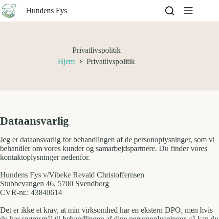
Fortsæt
Hundens Fys
til
indhold
Privatlivspolitik
Hjem
Privatlivspolitik
Dataansvarlig
Jeg er dataansvarlig for behandlingen af de personoplysninger, som vi
behandler om vores kunder og samarbejdspartnere. Du finder vores
kontaktoplysninger nedenfor.
Hundens Fys v/Vibeke Revald Christoffernsen
Stubbevangen 46, 5700 Svendborg
CVR-nr.: 43840614
Det er ikke et krav, at min virksomhed har en ekstern DPO, men hvis
du har spørgsmål til behandlingen af dine personoplysninger, så kan du