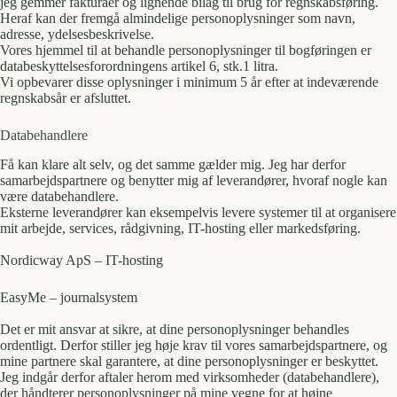
jeg gemmer fakturaer og lignende bilag til brug for regnskabsføring.
Heraf kan der fremgå almindelige personoplysninger som navn,
adresse, ydelsesbeskrivelse.
Vores hjemmel til at behandle personoplysninger til bogføringen er
databeskyttelsesforordningens artikel 6, stk.1 litra.
Vi opbevarer disse oplysninger i minimum 5 år efter at indeværende
regnskabsår er afsluttet.
Databehandlere
Få kan klare alt selv, og det samme gælder mig. Jeg har derfor
samarbejdspartnere og benytter mig af leverandører, hvoraf nogle kan
være databehandlere.
Eksterne leverandører kan eksempelvis levere systemer til at organisere
mit arbejde, services, rådgivning, IT-hosting eller markedsføring.
Nordicway ApS – IT-hosting
EasyMe – journalsystem
Det er mit ansvar at sikre, at dine personoplysninger behandles
ordentligt. Derfor stiller jeg høje krav til vores samarbejdspartnere, og
mine partnere skal garantere, at dine personoplysninger er beskyttet.
Jeg indgår derfor aftaler herom med virksomheder (databehandlere),
der håndterer personoplysninger på mine vegne for at højne